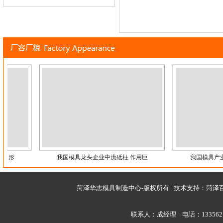
 形
我国模具龙头企业中流砥柱 作用巨
我国模具产业日
菏泽华志模具制造中心-版权所有 技术支持：
菏泽
联系人：成经理 电话：133562